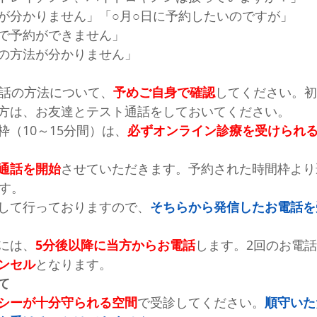
方が分かりません」「○月○日に予約したいのですが」
トで予約ができません」
話の方法が分かりません」
通話の方法について、
予めご自身で確認
してください。初
方は、お友達とテスト通話をしておいてください。
枠（10～15分間）は、
必ずオンライン診療を受けられ
通話を開始
させていただきます。予約された時間枠より
ます。
して行っておりますので、
そちらから発信したお電話を
には、
5分後以降に当方からお電話
します。2回のお電
ンセル
となります。
て
シーが十分守られる空間
で受診してください。
順守いた