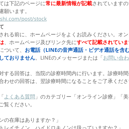
ては下記のページに
常に最新情報が記載
されていますの
慮願います。
shi.com/post/stock
て
される前に、ホームページをよくお読みください。オン
は
、ホームページ及びリンク先に
すべて記載されていま
について、
お電話
（LINEの音声通話・ビデオ通話を含
しておりません
。LINEのメッセージまたは「
お問い合わ
対する回答は、当院の診察時間内に行います。診療時間
合わせの回答は、翌診療時間になることをご了承くださ
「
よくある質問
」のカテゴリー「オンライン診療」「美
ご覧ください。
オンの在庫はありますか？」
、トレイチノン、ハイドロキノンは扱っていますか？」