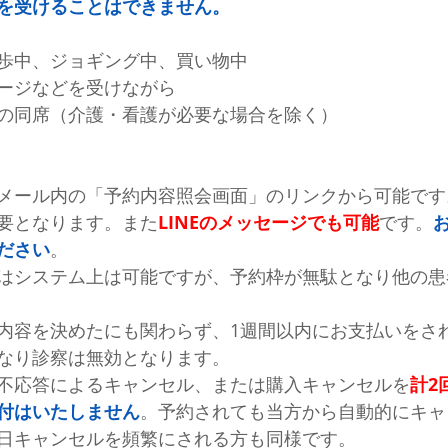
を受けることはできません。
歩中、ジョギング中、買い物中
ージなどを受けながら
の同席（介護・看護が必要な場合を除く）
メール内の「予約内容照会画面」のリンクから可能です
要となります。また
LINEのメッセージでも可能
です。
ださい
。
はシステム上は可能ですが、予約枠が無駄となり他の患
内容を決めたにも関わらず、1週間以内にお支払いをさ
なり診察は無効となります。
不応答によるキャンセル、または購入キャンセルを
計2
付はいたしません
。予約されても当方から自動的にキャ
日キャンセルを頻繁にされる方も同様です。