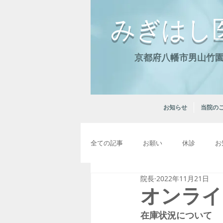
みぎはし
京都府八幡市男山竹園2
お知らせ
当院の
全ての記事
お願い
休診
お
院長
2022年11月21日
オンライ
在庫状況について