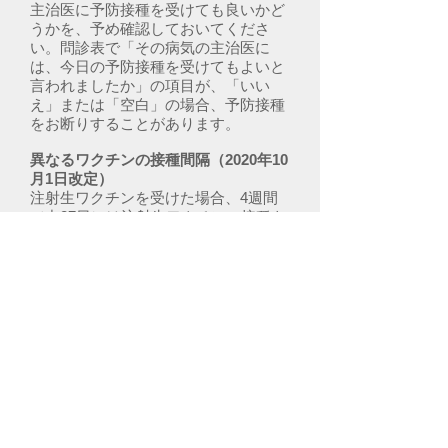
主治医に予防接種を受けても良いかど
うかを、予め確認しておいてくださ
い。問診表で「その病気の主治医に
は、今日の予防接種を受けてもよいと
言われましたか」の項目が、「いい
え」または「空白」の場合、予防接種
をお断りすることがあります。
異なるワクチンの接種間隔（2020年10
月1日改定）
注射生ワクチンを受けた場合、4週間
（中27日）は注射生ワクチンの接種を
うけることが出来ません。
注射生ワクチン…BCG、麻しん、風し
ん、水痘（みずぼうそう）、おたふく
かぜ
定期接種として受けられる場合
、「
定
期接種の注意事項
」もよくお読み下さ
い。
任意接種として受けられる場合
、費用
はすべて自費となります。
お知らせ
の
「
予防接種料金表
」をご参照くださ
い。