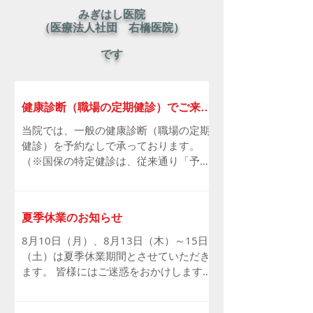
みぎはし医院
（医療法人社団 右橋医院）
です
健康診断（職場の定期健診）でご来院
される皆さまへ
当院では、一般の健康診断（職場の定期
健診）を予約なしで承っております。
（※国保の特定健診は、従来通り「予約
制」となります） 現在、同じ事業所（会
社）から同時に多くの方が一般健診に来
院された場合、混雑により他の診療や待
夏季休業のお知らせ
ち時間に影響が出ております。そのた
め、大変恐れ入りますが、同一の事業所
8月10日（月）、8月13日（木）～15日
からの一般健診の受付は、以下の通り人
（土）は夏季休業期間とさせていただき
数を制限させていただきます。 午前の診
ます。 皆様にはご迷惑をおかけします
療：3名様まで 午後の診療：3名様まで
が、何卒ご了承の程宜しくお願い申し上
ご理解とご協力をお願い申し上げます。
げます。 今後の休診の予定 9月19日