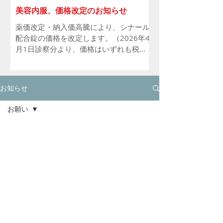
（土） 11月2日（月）
美容内服、価格改定のお知らせ
薬価改定・納入価高騰により、シナール
配合錠の価格を改定します。（​2026年4
月1日診察分より、価格はいずれも税
込） 旧 シナール配合錠 1日2回・1回2
錠 30日分 1650円 新 シナール配合錠
1日2回・1回1錠 30日分 1100円 それに
お知らせ
伴いセット処方の価格も変更になりま
す。いずれのセットもシナール配合錠が
お願い
120錠から60錠として、よりお求めやす
いセット価格に変更しています。 美肌基
全ての記
本内服セット 3850円 → 3300円 美
事
2024年3月27日
白内服セット 6050円 → 5500円 美
お願い
白内服Ｂセット 3850円 → 3300円
受付時間について
内服フルセット 7150円 → 6600円
休診
お知らせ
予防接種
2023年3月13日
診療内容