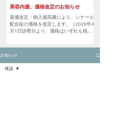
（土） 11月2日（月）
美容内服、価格改定のお知らせ
薬価改定・納入価高騰により、シナール
配合錠の価格を改定します。（​2026年4
月1日診察分より、価格はいずれも税
込） 旧 シナール配合錠 1日2回・1回2
錠 30日分 1650円 新 シナール配合錠
1日2回・1回1錠 30日分 1100円 それに
お知らせ
伴いセット処方の価格も変更になりま
す。いずれのセットもシナール配合錠が
休診
120錠から60錠として、よりお求めやす
いセット価格に変更しています。 美肌基
全ての
本内服セット 3850円 → 3300円 美
記事
5月25日
白内服セット 6050円 → 5500円 美
お願い
白内服Ｂセット 3850円 → 3300円
夏季休業のお知らせ
内服フルセット 7150円 → 6600円
休診
お知ら
せ
2025年1月31日
予防接
種