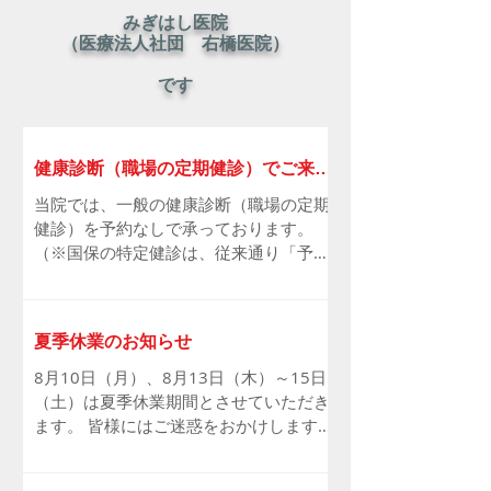
みぎはし医院
（医療法人社団 右橋医院）
です
健康診断（職場の定期健診）でご来院
される皆さまへ
当院では、一般の健康診断（職場の定期
健診）を予約なしで承っております。
（※国保の特定健診は、従来通り「予約
制」となります） 現在、同じ事業所（会
社）から同時に多くの方が一般健診に来
院された場合、混雑により他の診療や待
夏季休業のお知らせ
ち時間に影響が出ております。そのた
め、大変恐れ入りますが、同一の事業所
8月10日（月）、8月13日（木）～15日
からの一般健診の受付は、以下の通り人
（土）は夏季休業期間とさせていただき
数を制限させていただきます。 午前の診
ます。 皆様にはご迷惑をおかけします
療：3名様まで 午後の診療：3名様まで
が、何卒ご了承の程宜しくお願い申し上
ご理解とご協力をお願い申し上げます。
げます。 今後の休診の予定 9月19日