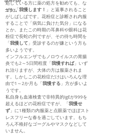
処している方に薬の処方を勧めても、な
ぜか「
我慢します！
」と返事されること
コラム
がしばしばです。花粉症と診断され内服
することで「病気に負けた気分」になる
とか。またこの時期の耳鼻科や眼科は花
粉症で長蛇の列ですが、その待ち時間を
「
我慢して
」受診するのが嫌という方も
多いようです。
インフルエンザでもノロウイルスの胃腸
炎でも2～5日間程度「
我慢すれば
」いず
れ治りますが、大体の方は服薬されま
す。しかしこの花粉症だけはいろんな理
由で1～2か月も「
我慢する
」方が多いよ
うです。
私自身も血液検査で非特異的IgEが999を
超えるほどの花粉症ですが、「
我慢せ
ず
」に1種類の内服薬と点眼薬でほぼスト
レスフリーな春を過ごしています。もち
ろん不格好なゴーグルやマスクなどして
いません。