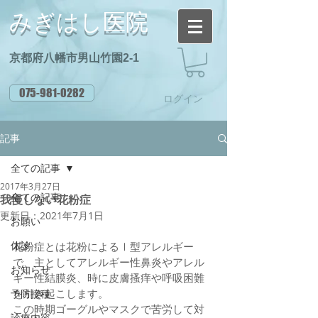
みぎはし医院
京都府八幡市男山竹園2-1
075-981-0282
ログイン
記事
全ての記事
2017年3月27日
全ての記事
我慢しない花粉症
更新日：
2021年7月1日
お願い
休診
花粉症とは花粉によるⅠ型アレルギー
で、主としてアレルギー性鼻炎やアレル
お知らせ
ギー性結膜炎、時に皮膚搔痒や呼吸困難
を引き起こします。
予防接種
この時期ゴーグルやマスクで苦労して対
診療内容