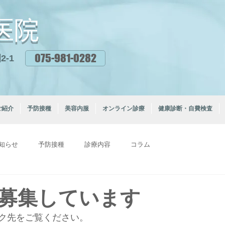
医院
075-981-0282
-1
ご紹介
予防接種
美容内服
オンライン診療
健康診断・自費検査
知らせ
予防接種
診療内容
コラム
募集しています
ク先をご覧ください。