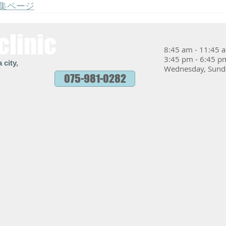
集ページ
clinic
8:45 am - 11:45 
3:45 pm - 6:45 
 city,
Wednesday, Sunda
075-981-0282