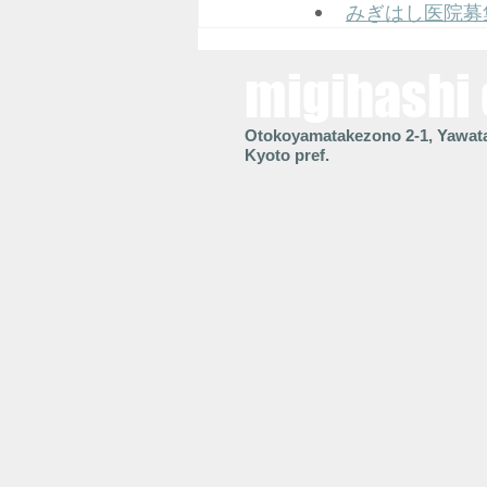
みぎはし医院募
migihashi 
Otokoyamatakezono 2-1, Yawata
Kyoto pref.