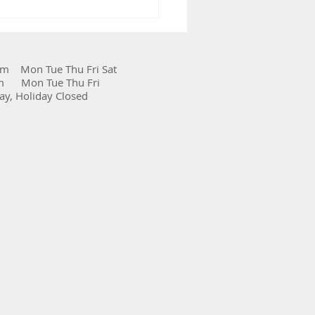
am Mon Tue Thu Fri Sat
pm Mon Tue Thu Fri
y, Holiday Closed