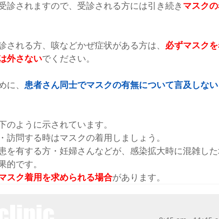
受診されますので、
受診される方には引き続き
マスクの
診される方、咳などかぜ症状がある方は、
必ずマスクを
は外さない
でください。
めに、
患者さん同士でマスクの有無について言及しない
下のように示されています。
・訪問する時はマスクの着用しましょう。
患を有する方・妊婦さんなどが、感染拡大時に混雑した
果的です。
マスク着用を求められる場合
があります。
clinic