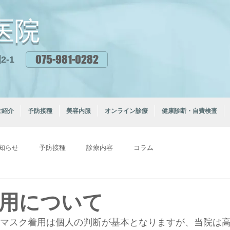
医院
075-981-0282
-1
ご紹介
予防接種
美容内服
オンライン診療
健康診断・自費検査
知らせ
予防接種
診療内容
コラム
用について
からマスク着用は個人の判断が基本となりますが、当院は